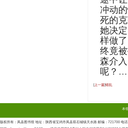
冲动的
死的克
她决定
样做了
终竟被
森介入
呢？
…
[
上一篇
]
错乱
本
版权所有：凤县图书馆 地址：陕西省宝鸡市凤县双石铺镇天水路 邮编：721700 电话：09