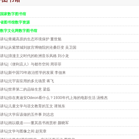
国家数字图书馆
省图书馆数字资源
数字文化网数字图书馆
讲坛|青藏高原的生态环境保护 董世魁
讲坛|从紫禁城到故宫博物院的沧桑巨变 吴卫国
讲坛|浪漫主义时代的欧洲音乐风格 刘小龙
讲坛|《便利店人》与都市空间 周菲菲
讲坛|新中国70年政治哲学的发展 李佃来
讲坛|元宇宙应用的多元场景 蒋飞
讲坛|世界第二的品味生意 梁磊
讲坛|你在奥迪安Odeon看什么？1930年代上海的电影生活 汤惟杰
讲坛|儿童文学与语文教育的互文 谭旭东
讲坛|大学应该做的五件事 刘志忠
讲坛|画以载道——董其昌书画赏析 颜晓军
讲坛|文学与图像之间 赵宪章