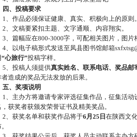
四、投稿要求
1
、作品必须保证健康、真实、积极向上的原则
2
、文稿要紧扣主题、文字通顺、内容翔实。
3
、篇幅应在
800-3000
字，可配相关图片，图片
4
、以电子稿形式发送至凤县图书馆邮箱
sxfxts
明
“心旅行”
投稿字样。
5
、投稿人须提供
真实姓名、联系电话、奖品邮
作者造成的奖品无法发放的后果。
五、
奖项说明
1
、主办方将邀请专家评选征集作品，征集活动
名，获奖者获颁发荣誉证书及精美奖品。
2
、获奖名单和获奖作品将于
6
月
25
日
在陕西文
布。
3
、获奖结果公示后，获奖人员主动联系主办方