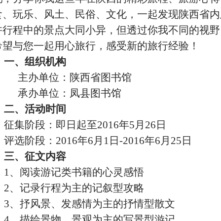
食、玩乐、风土、民俗、文化，一起发现陕西省内
许行程中的景点大同小异，但透过你我不同的视野
希望与您一起用心旅行，感受新的旅行经验！
一、
组织机构
主办单位：陕西省图书馆
承办单位：凤县图书馆
二、活动时间
征集阶段：即日起至
2016
年
5
月
26
日
评选阶段：
2016
年
6
月
1
日
-2016
年6
月25
日
三、征文内容
1
、阅读游记类书籍的心灵感悟
2
、记录行程为主的记叙型攻略
3
、抒风景、发感情为主的抒情型散文
4
、描绘景物、景观为主的写景型游记