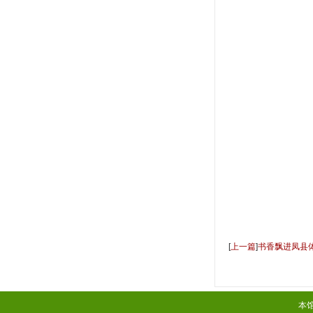
[
上一篇
]
书香飘进凤县
本