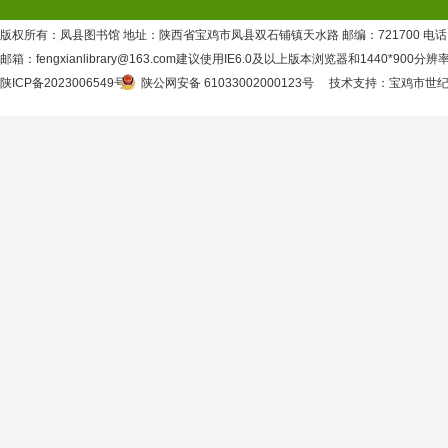
版权所有：凤县图书馆 地址：陕西省宝鸡市凤县双石铺镇天水路 邮编：721700 电话：09
邮箱：fengxianlibrary@163.com建议使用IE6.0及以上版本浏览器和1440*900分
陕ICP备2023006549号
陕公网安备 61033002000123号
技术支持
：
宝鸡市世