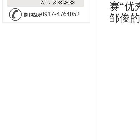
赛“优
邹俊