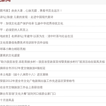
图书展】炎炎大暑，心旅无疆，乘着书页去远方！
讲坛| 陈捷 儿童的发现：走进中国现代童诗
平：加强文化遗产保护传承 弘扬中华优秀传统文化
平：必须坚持人民至上
地欢歌】名师讲坛| 常建华 以茶为生：清中叶茶与社会生活
文化馆暑假免费美术培训班学员毕业啦
球幕小舞台精彩亮相
夏夜的文化盛宴
“助力脱贫攻坚.添彩美丽乡村～脱贫攻坚政策宣传暨美丽乡村行”巡演活动在留凤关镇
摘得全市2012年度文物旅游4项桂冠
本土电影《姐十八来郎十八》进京展映
荣获2012年度全市文化广电新闻出版工作先进县区荣誉称号
在全市文物旅游工作会上喜获佳绩
舞台车首场“文化大餐”送到河口镇群众家门口
十月游凤县