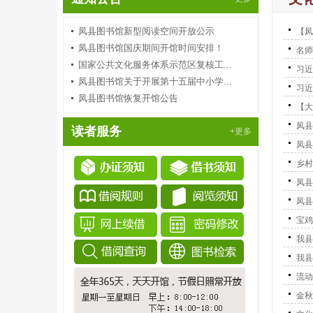
凤县图书馆新型阅读空间开放公示
【凤
凤县图书馆国庆期间开馆时间安排！
名师
国家公共文化服务体系示范区复核工...
习近
凤县图书馆关于开展第十五届中小学...
习近
凤县图书馆恢复开馆公告
【大
凤县
读者服务
+更多
凤县
乡村
凤县
凤县
宝鸡
我县
我县
流动
金秋