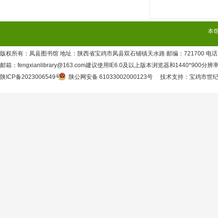
本
版权所有：凤县图书馆 地址：陕西省宝鸡市凤县双石铺镇天水路 邮编：721700 电话：09
邮箱：fengxianlibrary@163.com建议使用IE6.0及以上版本浏览器和1440*900分
陕ICP备2023006549号
陕公网安备 61033002000123号
技术支持
：
宝鸡市世