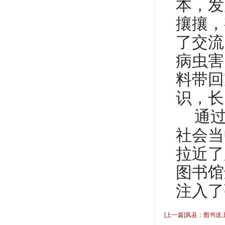
本，发
攘攘，
了交流
病虫害
料带回
识，长
通
社会当
拉近了
图书馆
注入了
[
上一篇
]
凤县：图书送上