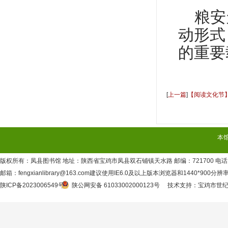
粮安
动形式
的重要
[
上一篇
]
【阅读文化节】
推广活动
本
版权所有：凤县图书馆 地址：陕西省宝鸡市凤县双石铺镇天水路 邮编：721700 电话：09
邮箱：fengxianlibrary@163.com建议使用IE6.0及以上版本浏览器和1440*900分
陕ICP备2023006549号
陕公网安备 61033002000123号
技术支持
：
宝鸡市世