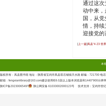
通过这次
动中来，
国，从党
情，持续
迎接党的
[
上一篇
]
凤县“4·23 
读活动成功举行
本
版权所有：凤县图书馆 地址：陕西省宝鸡市凤县双石铺镇天水路 邮编：721700 电话：09
邮箱：fengxianlibrary@163.com建议使用IE6.0及以上版本浏览器和1440*900分
陕ICP备2023006549号
陕公网安备 61033002000123号
技术支持
：
宝鸡市世